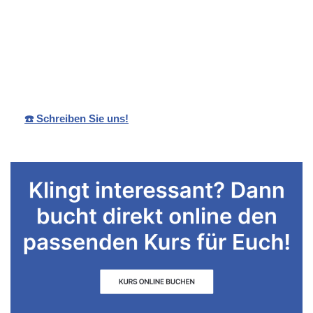
Ihr
Sandra
in Hafen
Schwimmlehre
Rebmann
(Stuttgart)
rin
☎️ Schreiben Sie uns!