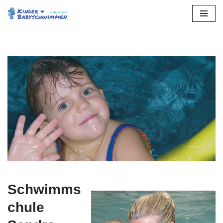
Stuttgart
Zum
Inhalt
springen
Schwimms
chule